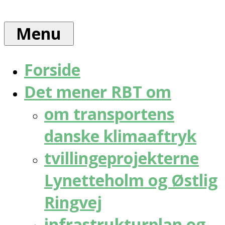
Skip
Rådet
to
for
Menu
content
bæredygtig
trafik
Forside
Det mener RBT om
om transportens
danske klimaaftryk
tvillingeprojekterne
Lynetteholm og Østlig
Ringvej
infrastrukturplan og