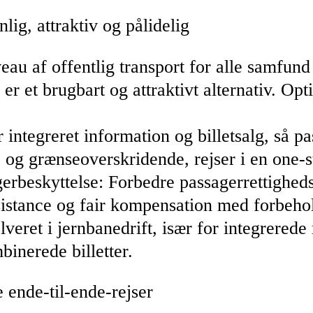
lig, attraktiv og pålidelig
au af offentlig transport for alle samfund
 er et brugbart og attraktivt alternativ. O
r integreret information og billetsalg, så
e og grænseoverskridende, rejser i en one-s
erbeskyttelse: Forbedre passagerrettighed
ssistance og fair kompensation med forbeho
veret i jernbanedrift, især for integrerede 
binerede billetter.
 ende-til-ende-rejser