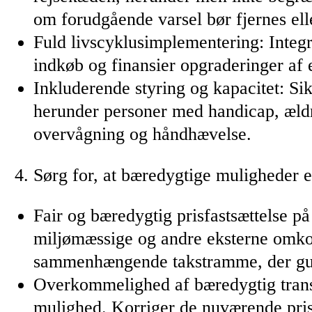
om forudgående varsel bør fjernes el
Fuld livscyklusimplementering: Integrer
indkøb og finansier opgraderinger af e
Inkluderende styring og kapacitet: Sik
herunder personer med handicap, ældre
overvågning og håndhævelse.
Sørg for, at bæredygtige muligheder 
Fair og bæredygtig prisfastsættelse på
miljømæssige og andre eksterne omkost
sammenhængende takstramme, der gui
Overkommelighed af bæredygtig trans
mulighed. Korriger de nuværende prisf