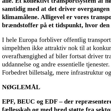
alle. Et kollektivt transportsystem af hø
samtidig med at det driver overgangen 
klimamålene. Alligevel er vores transpor
brændstoffer på et tidspunkt, hvor de
I hele Europa forbliver offentlig transport
simpelthen ikke attraktiv nok til at konku
overafhængighed af biler fortsat driver t
uddannelse og andre essentielle tjenester
Forbedret billetsalg, mere infrastruktur 
NØGLEMÅL
EPF, BEUC og EDF – der repræsenterer
fællesskab og med bred støtte fra sekt