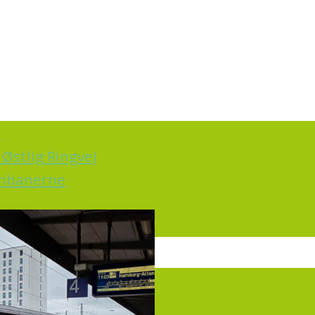
k
Østlig Ringvej
ernbanerne
irkning
rt