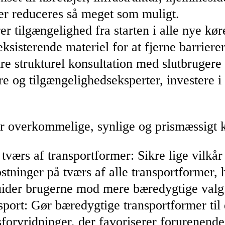
ler reduceres så meget som muligt.
 tilgængelighed fra starten i alle nye køret
ksisterende materiel for at fjerne barriere
re strukturel konsultation med slutbrugere
 og tilgængelighedseksperter, investere i
er overkommelige, synlige og prismæssigt
 tværs af transportformer: Sikre lige vilkår
ninger på tværs af alle transportformer, h
der brugerne mod mere bæredygtige valg
port: Gør bæredygtige transportformer til
orvridninger, der favoriserer forurenende