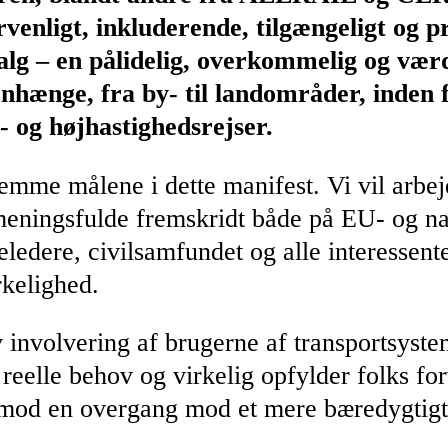
ervenligt, inkluderende, tilgængeligt og 
lg – en pålidelig, overkommelig og værdi
nhænge, fra by- til landområder, inden 
- og højhastighedsrejser.
t fremme målene i dette manifest. Vi vil a
 meningsfulde fremskridt både på EU- og na
dere, civilsamfundet og alle interessenter t
rkelighed.
tiv involvering af brugerne af transportsys
reelle behov og virkelig opfylder folks for
er mod en overgang mod et mere bæredygtigt