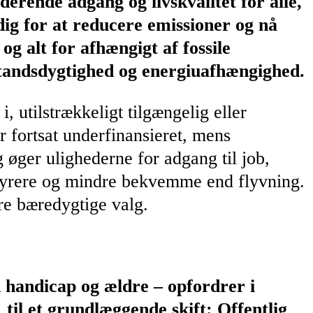
uderende adgang og livskvalitet for alle,
ig for at reducere emissioner og nå
og alt for afhængigt af fossile
standsdygtighed og energiuafhængighed.
i, utilstrækkeligt tilgængelig eller
r fortsat underfinansieret, mens
 øger ulighederne for adgang til job,
te dyrere og mindre bekvemme end flyvning.
ere bæredygtige valg.
handicap og ældre – opfordrer i
il et grundlæggende skift: Offentlig