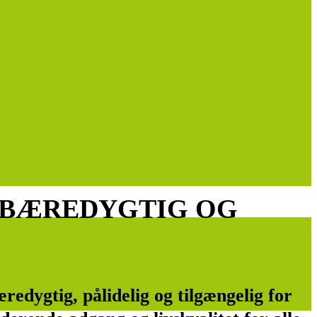
 BÆREDYGTIG OG
æredygtig, pålidelig og tilgængelig for