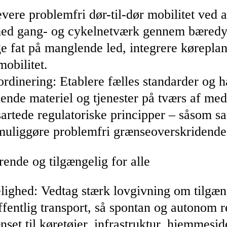
evere problemfri dør-til-dør mobilitet ved 
t med gang- og cykelnetværk gennem bæred
 fat på manglende led, integrere køreplan
mobilitet.
rdinering: Etablere fælles standarder og h
lende materiel og tjenester på tværs af me
sartede regulatoriske principper – såsom 
t muliggøre problemfri grænseoverskridende
erende og tilgængelig for alle
lighed: Vedtag stærk lovgivning om tilgæ
ffentlig transport, så spontan og autonom r
et til køretøjer, infrastruktur, hjemmeside