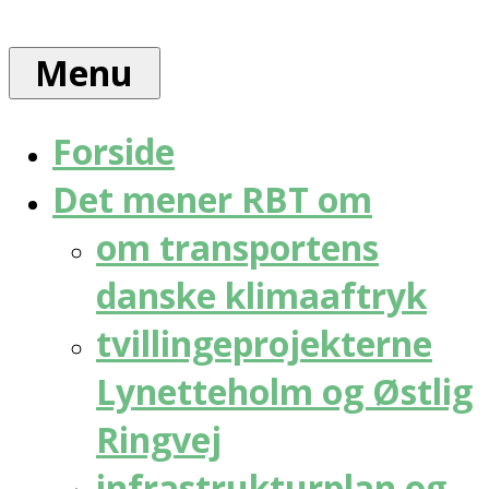
Skip
Rådet
to
for
Menu
content
bæredygtig
trafik
Forside
Det mener RBT om
om transportens
danske klimaaftryk
tvillingeprojekterne
Lynetteholm og Østlig
Ringvej
infrastrukturplan og