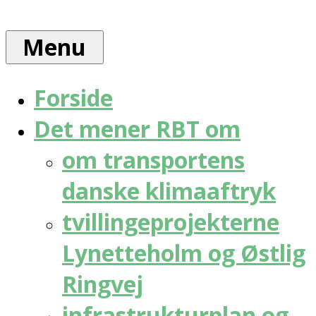
Skip
Rådet
to
for
Menu
content
bæredygtig
trafik
Forside
Det mener RBT om
om transportens
danske klimaaftryk
tvillingeprojekterne
Lynetteholm og Østlig
Ringvej
infrastrukturplan og