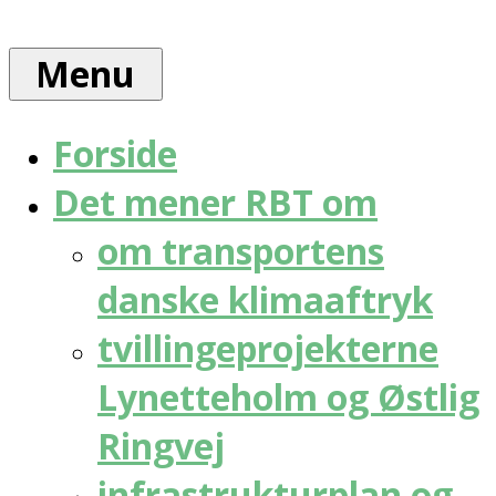
Skip
Rådet
to
for
Menu
content
bæredygtig
trafik
Forside
Det mener RBT om
om transportens
danske klimaaftryk
tvillingeprojekterne
Lynetteholm og Østlig
Ringvej
infrastrukturplan og