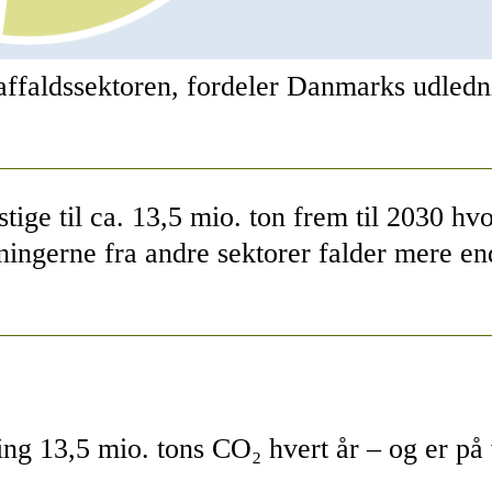
 affaldssektoren, fordeler Danmarks udledn
stige til ca. 13,5 mio. ton frem til 2030 h
edningerne fra andre sektorer falder mere e
g 13,5 mio. tons CO₂ hvert år – og er på v