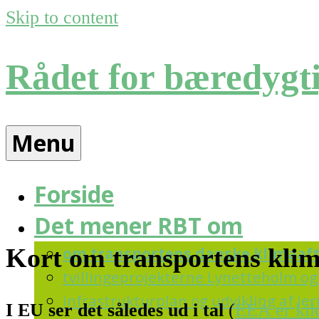
Skip to content
Rådet for bæredygti
Menu
Forside
Det mener RBT om
Kort om transportens kli
om transportens danske klimaaf
tvillingeprojekterne Lynetteholm og 
infrastrukturplan og udvikling af j
I EU ser det således ud i tal
(
EEA er kil