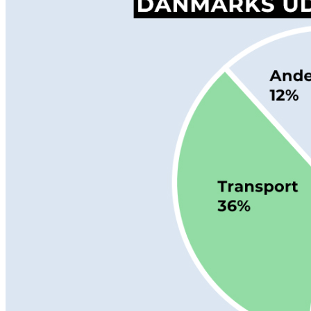
Nyheder
Nyheder
E-mail nyhedsbrev
Begivenheder
Park dagen 20.9.24