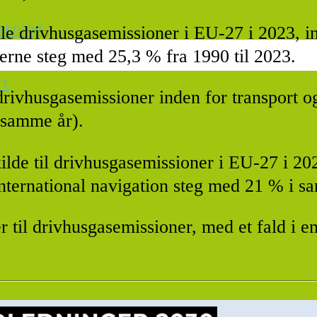
irkning
lle drivhusgasemissioner i EU-27 i 2023, i
nerne steg med 25,3 % fra 1990 til 2023.
rt
 drivhusgasemissioner inden for transport 
 samme år).
e kilde til drivhusgasemissioner i EU-27 i 
nternational navigation steg med 21 % i s
er til drivhusgasemissioner, med et fald i