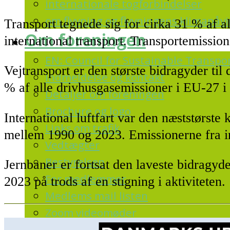
internationale togforbindelser
om flyvning og flyvningens klimapåv
Transport tegnede sig for cirka 31 % af a
Om foreningen
international transport. Transportemissio
EN: Council for Sustainable Transpo
Vejtransport er den største bidragyder til
Indmeldelse og kontakt
% af alle drivhusgasemissioner i EU-27 i
Detaljer om foreningen
Brochure og logo
International luftfart var den næststørst
Links om trafik
mellem 1990 og 2023. Emissionerne fra i
Vedtægter
Bestyrelsen
Jernbaner er fortsat den laveste bidragyd
For medlemmer
2023 på trods af en stigning i aktiviteten.
Medlems mail listen
Zoom videomøder