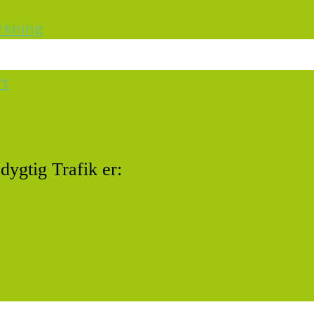
irkning
rt
dygtig Trafik er: