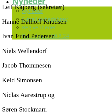
Nyheder
Leif Kajberg (sekretær)
Nyheder
E-mail nyhedsbrev
Hanne Dalhoff Knudsen
Begivenheder
Park dagen 20.9.24
Ivan Lund Pedersen
Niels Wellendorf
Jacob Thommesen
Keld Simonsen
Niclas Aarestrup og
Søren Stockmarr.