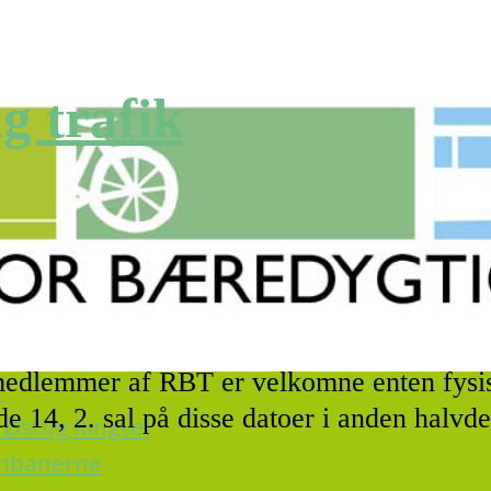
g trafik
 medlemmer af RBT er velkomne enten fysi
k
 14, 2. sal på disse datoer i anden halvde
Østlig Ringvej
ernbanerne