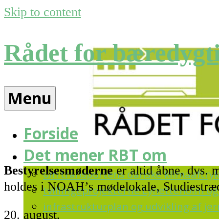
Skip to content
Rådet for bæredygti
Menu
Forside
Det mener RBT om
Bestyrelsesmøderne
er altid åbne, dvs.
om transportens danske klimaaftry
holdes i NOAH’s mødelokale, Studiestræde
tvillingeprojekterne Lynetteholm og 
infrastrukturplan og udvikling af j
20. august,