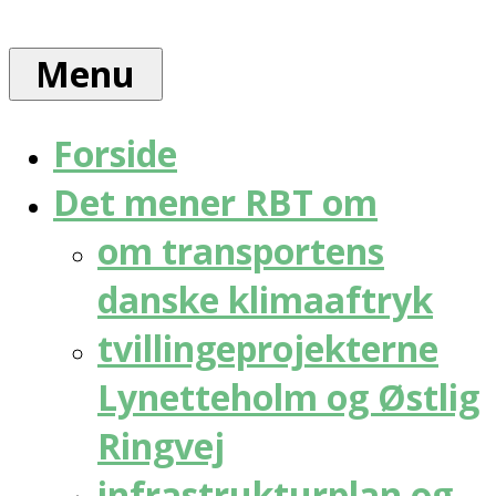
Skip
Rådet
to
for
Menu
content
bæredygtig
trafik
Forside
Det mener RBT om
om transportens
danske klimaaftryk
tvillingeprojekterne
Lynetteholm og Østlig
Ringvej
infrastrukturplan og