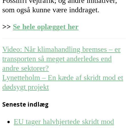
Fossilfri vejtrafik; og andre initiativer,
som også kunne være inddraget.
>>
Se hele oplægget her
Post
Video: Når klimahandling bremses – er
navigation
transporten så meget anderledes end
andre sektorer?
Lynetteholm – En kæde af skridt mod et
dødsygt projekt
Seneste indlæg
EU tager halvhjertede skridt mod