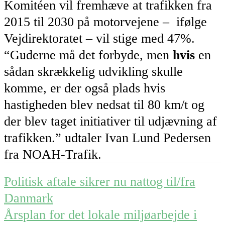
Komitéen vil fremhæve at trafikken fra
2015 til 2030 på motorvejene – ifølge
Vejdirektoratet – vil stige med 47%.
“Guderne må det forbyde, men
hvis
en
sådan skrækkelig udvikling skulle
komme, er der også plads hvis
hastigheden blev nedsat til 80 km/t og
der blev taget initiativer til udjævning af
trafikken.” udtaler Ivan Lund Pedersen
fra NOAH-Trafik.
Post
Politisk aftale sikrer nu nattog til/fra
navigation
Danmark
Årsplan for det lokale miljøarbejde i