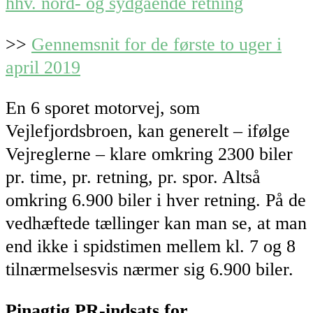
hhv. nord- og sydgående retning
>>
Gennemsnit for de første to uger i
april 2019
En 6 sporet motorvej, som
Vejlefjordsbroen, kan generelt – ifølge
Vejreglerne – klare omkring 2300 biler
pr. time, pr. retning, pr. spor. Altså
omkring 6.900 biler i hver retning. På de
vedhæftede tællinger kan man se, at man
end ikke i spidstimen mellem kl. 7 og 8
tilnærmelsesvis nærmer sig 6.900 biler.
Pinagtig PR-indsats for