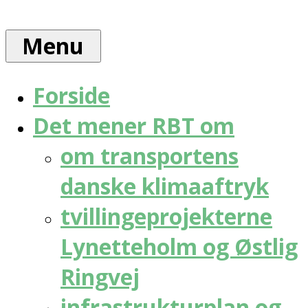
Skip
Rådet
to
for
Menu
content
bæredygtig
trafik
Forside
Det mener RBT om
om transportens
danske klimaaftryk
tvillingeprojekterne
Lynetteholm og Østlig
Ringvej
infrastrukturplan og