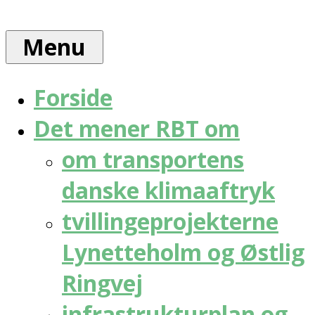
Skip
Rådet
to
for
Menu
content
bæredygtig
trafik
Forside
Det mener RBT om
om transportens
danske klimaaftryk
tvillingeprojekterne
Lynetteholm og Østlig
Ringvej
infrastrukturplan og