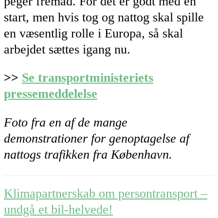
peger fremad. For det er godt med en
start, men hvis tog og nattog skal spille
en væsentlig rolle i Europa, så skal
arbejdet sættes igang nu.
>>
Se transportministeriets
pressemeddelelse
Foto fra en af de mange
demonstrationer for genoptagelse af
nattogs trafikken fra København.
Post
Klimapartnerskab om persontransport –
navigation
undgå et bil-helvede!