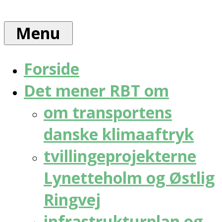
Skip
Rådet
to
for
Menu
content
bæredygtig
trafik
Forside
Det mener RBT om
om transportens
danske klimaaftryk
tvillingeprojekterne
Lynetteholm og Østlig
Ringvej
infrastrukturplan og