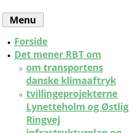
Skip
Rådet
to
for
Menu
content
bæredygtig
trafik
Forside
Det mener RBT om
om transportens
danske klimaaftryk
tvillingeprojekterne
Lynetteholm og Østlig
Ringvej
infrastrukturplan og