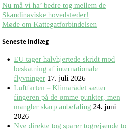
Post
Nu må vi ha’ bedre tog mellem de
navigation
Skandinaviske hovedstæder!
Møde om Kattegatforbindelsen
Seneste indlæg
EU tager halvhjertede skridt mod
beskatning af internationale
flyvninger
17. juli 2026
Luftfarten – Klimarådet sætter
fingeren på de ømme punkter, men
mangler skarp anbefaling
24. juni
2026
Nye direkte tog sparer togrejsende to