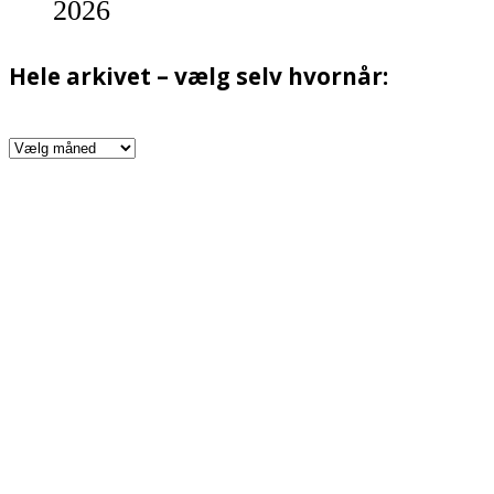
2026
Hele arkivet – vælg selv hvornår:
Hele
arkivet
–
vælg
selv
hvornår: