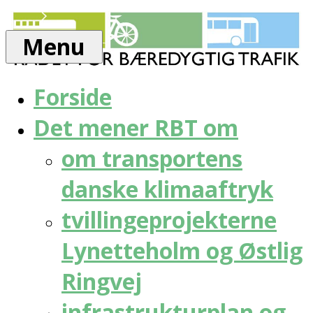
Skip
Rådet
to
for
Menu
content
bæredygtig
trafik
Forside
Det mener RBT om
om transportens
danske klimaaftryk
tvillingeprojekterne
Lynetteholm og Østlig
Ringvej
infrastrukturplan og