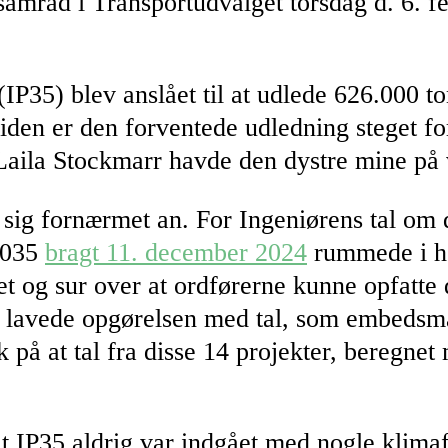
samråd i Transportudvalget torsdag d. 6. f
 (IP35) blev anslået til at udlede 626.000 
Siden er den forventede udledning steget for
r Laila Stockmarr havde den dystre mine på 
le sig fornærmet an. For Ingeniørens tal o
 2035
bragt 11. december 2024
rummede i he
et og sur over at ordførerne kunne opfatte 
st lavede opgørelsen med tal, som embedsm
 på at tal fra disse 14 projekter, beregne
st at IP35 aldrig var indgået med nogle kli