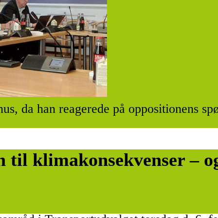
anus, da han reagerede på oppositionens s
n til klimakonsekvenser – og