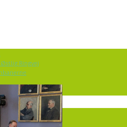
k
Østlig Ringvej
ernbanerne
irkning
rt