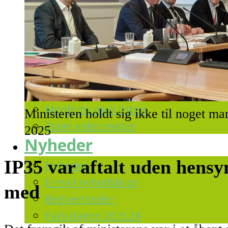
Detaljer om foreningen
Brochure og logo
Links om trafik
Vedtægter
Bestyrelsen
For medlemmer
Medlems mail listen
Ministeren holdt sig ikke til noget m
Zoom videomøder
2025
Nyheder
IP35 var aftalt uden hensy
Nyheder
E-mail nyhedsbrev
med
Begivenheder
Park dagen 20.9.24