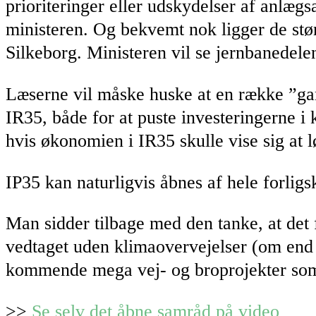
prioriteringer eller udskydelser af anlæ
ministeren. Og bekvemt nok ligger de størs
Silkeborg. Ministeren vil se jernbanedelen
Læserne vil måske huske at en række ”gam
IR35, både for at puste investeringerne i 
hvis økonomien i IR35 skulle vise sig at l
IP35 kan naturligvis åbnes af hele forlig
Man sidder tilbage med den tanke, at det 
vedtaget uden klimaovervejelser (om end E
kommende mega vej- og broprojekter som 
>>
Se selv det åbne samråd på video