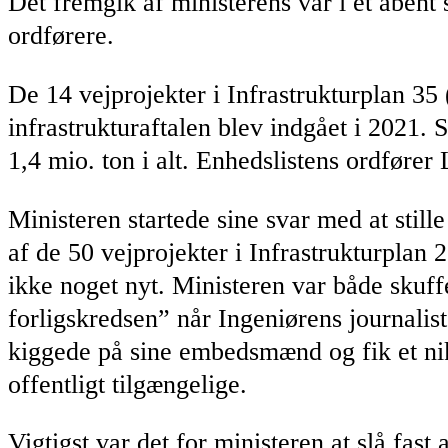
Det fremgik af ministerens var i et åbent 
ordførere.
De 14 vejprojekter i Infrastrukturplan 35
infrastrukturaftalen blev indgået i 2021. 
1,4 mio. ton i alt. Enhedslistens ordføre
Ministeren startede sine svar med at stil
af de 50 vejprojekter i Infrastrukturplan
ikke noget nyt. Ministeren var både skuff
forligskredsen” når Ingeniørens journali
kiggede på sine embedsmænd og fik et nik
offentligt tilgængelige.
Vigtigst var det for ministeren at slå fa