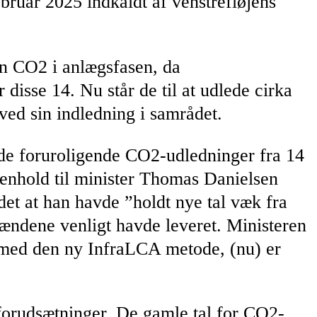
ebruar 2025 indkaldt af venstrefløjens
ton CO2 i anlægsfasen, da
 disse 14. Nu står de til at udlede cirka
ved sin indledning i samrådet.
m de foruroligende CO2-udledninger fra 14
nhold til minister Thomas Danielsen
det at han havde ”holdt nye tal væk fra
ændene venligt havde leveret. Ministeren
t med den ny InfraLCA metode, (nu) er
maforudsætninger. De gamle tal for CO2-