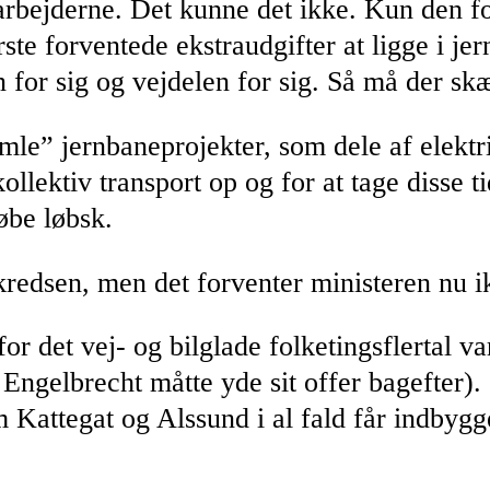
gsarbejderne. Det kunne det ikke. Kun de
te forventede ekstraudgifter at ligge i je
 for sig og vejdelen for sig. Så må der skæ
le” jernbaneprojekter, som dele af elektri
kollektiv transport op og for at tage disse 
øbe løbsk.
skredsen, men det forventer ministeren nu i
for det vej- og bilglade folketingsflertal 
ngelbrecht måtte yde sit offer bagefter). 
Kattegat og Alssund i al fald får indbygg