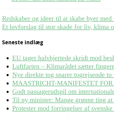
Post
Redskaber og ideer til at skabe byer med 
navigation
Et lovforslag til stor skade for liv, klima 
Seneste indlæg
EU tager halvhjertede skridt mod besk
Luftfarten – Klimarådet sætter finge
Nye direkte tog sparer togrejsende to 
MAASTRICHT-MANIFESTET FOR
Godt passagerudspil om internationa
Til ny minister: Mange grønne ting at 
Protester mod forringelser af svenske 