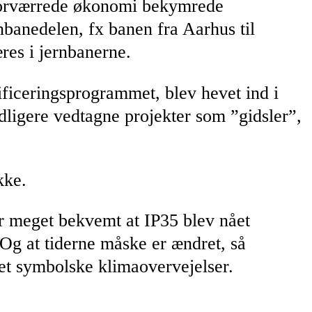
n forværrede økonomi bekymrede
rnbanedelen, fx banen fra Aarhus til
res i jernbanerne.
ficeringsprogrammet, blev hevet ind i
tidligere vedtagne projekter som ”gidsler”,
kke.
var meget bekvemt at IP35 blev nået
Og at tiderne måske er ændret, så
et symbolske klimaovervejelser.