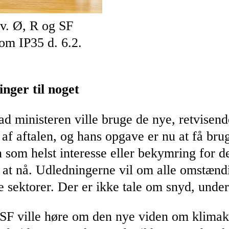
hv. Ø, R og SF
om IP35 d. 6.2.
inger til noget
 ministeren ville bruge de nye, retvisende t
af aftalen, og hans opgave er nu at få bru
n som helst interesse eller bekymring for 
at nå. Udledningerne vil om alle omstæn
e sektorer. Der er ikke tale om snyd, under
SF ville høre om den nye viden om klimak