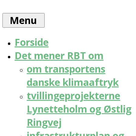
Skip
Rådet
to
for
Menu
content
bæredygtig
trafik
Forside
Det mener RBT om
om transportens
danske klimaaftryk
tvillingeprojekterne
Lynetteholm og Østlig
Ringvej
infrastrukturplan og