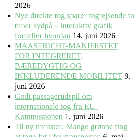
2026
Nye direkte tog sparer togrejsende to
timer sydpå – interaktiv grafik
fortæller hvordan
14. juni 2026
MAASTRICHT-MANIFESTET
FOR INTEGRERET,
BÆREDYGTIG OG
INKLUDERENDE MOBILITET
9.
juni 2026
Godt passagerudspil om
internationale tog fra EU-
Kommissionen
1. juni 2026
Til ny minister: Mange grønne ting
at tage fat i for transporten
6. maj