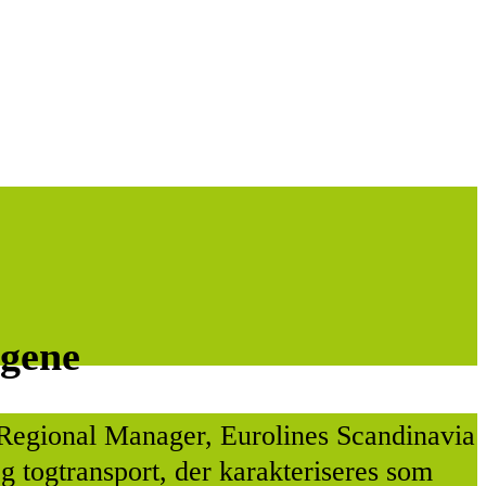
ogene
r Regional Manager, Eurolines Scandinavia
 togtransport, der karakteriseres som