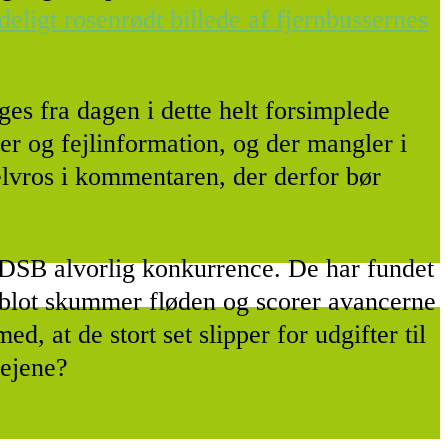
deligt rosenrødt billede af fjernbussernes
ges fra dagen i dette helt forsimplede
r og fejlinformation, og der mangler i
lvros i kommentaren, der derfor bør
t DSB alvorlig konkurrence. De har fundet
r blot skummer fløden og scorer avancerne
d, at de stort set slipper for udgifter til
vejene?