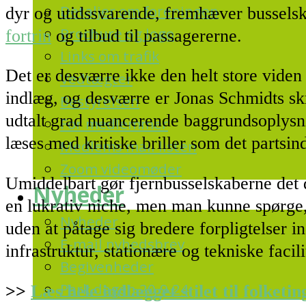
Detaljer om foreningen
dyr og utidssvarende, fremhæver bussels
Brochure og logo
fortrin
og tilbud til passagererne.
Links om trafik
Det er desværre ikke den helt store viden 
Vedtægter
indlæg, og desværre er Jonas Schmidts sk
Bestyrelsen
udtalt grad nuancerende baggrundsoplysni
For medlemmer
læses med kritiske briller som det partsin
Medlems mail listen
Zoom videomøder
Umiddelbart gør fjernbusselskaberne det d
Nyheder
en lukrativ niche, men man kunne spørge,
Nyheder
uden at påtage sig bredere forpligtelser in
E-mail nyhedsbrev
infrastruktur, stationære og tekniske facil
Begivenheder
Park dagen 20.9.24
>>
Læs hele indlægget stilet til folketi