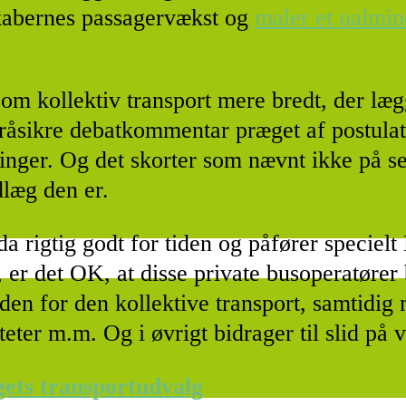
kabernes passagervækst og
maler et ualmin
om kollektiv transport mere bredt, der læg
råsikre debatkommentar præget af postulate
nger. Og det skorter som nævnt ikke på se
dlæg den er.
a rigtig godt for tiden og påfører speciel
 er det OK, at disse private busoperatøre
den for den kollektive transport, samtidig me
iteter m.m. Og i øvrigt bidrager til slid på 
ngets transportudvalg