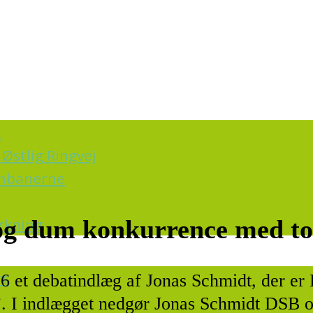
k
Østlig Ringvej
ernbanerne
irkning
 og dum konkurrence med t
rt
16 et debatindlæg af Jonas Schmidt, der e
. I indlægget nedgør Jonas Schmidt DSB og