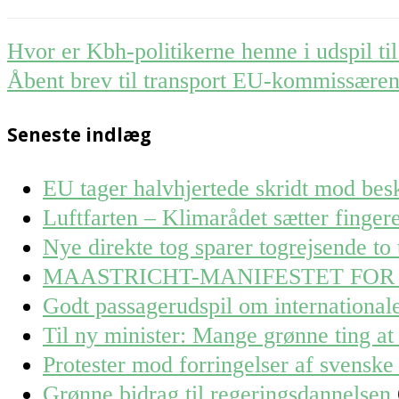
Post
Hvor er Kbh-politikerne henne i udspil ti
navigation
Åbent brev til transport EU-kommissære
Seneste indlæg
EU tager halvhjertede skridt mod besk
Luftfarten – Klimarådet sætter finge
Nye direkte tog sparer togrejsende to 
MAASTRICHT-MANIFESTET FOR
Godt passagerudspil om internationa
Til ny minister: Mange grønne ting at 
Protester mod forringelser af svenske 
Grønne bidrag til regeringsdannelsen