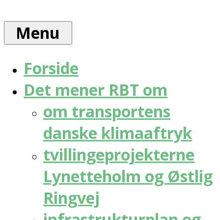
Skip
Rådet
to
for
Menu
content
bæredygtig
trafik
Forside
Det mener RBT om
om transportens
danske klimaaftryk
tvillingeprojekterne
Lynetteholm og Østlig
Ringvej
infrastrukturplan og