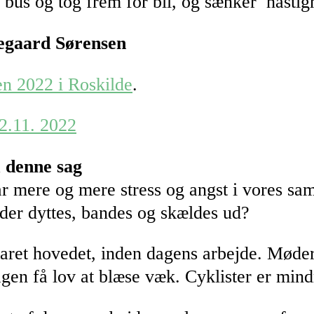
er bus og tog frem for bil, og sænker hastig
egaard Sørensen
n 2022 i Roskilde
.
22.11. 2022
m denne sag
r mere og mere stress og angst i vores sam
 der dyttes, bandes og skældes ud?
laret hovedet, inden dagens arbejde. Møder
dagen få lov at blæse væk. Cyklister er min