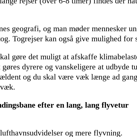
lange rejser (over 6-8 timer) findes der n
denes geografi, og man møder mennesker un
tog. Togrejser kan også give mulighed for
kal gøre det muligt at afskaffe klimabelast
t gøres dyrere og vanskeligere at udbyde t
sjældent og du skal være væk længe ad gange
 væk.
dingsbane efter en lang, lang flyvetur
lufthavnsudvidelser og mere flyvning.