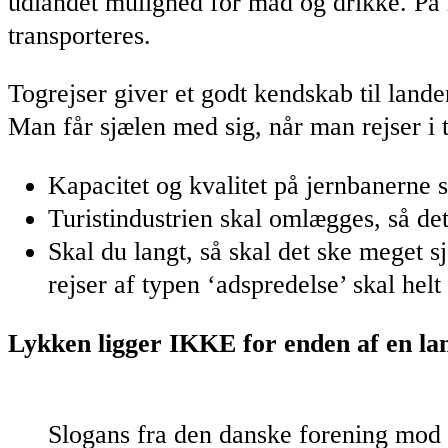
udlandet mulighed for mad og drikke. På 
transporteres.
Togrejser giver et godt kendskab til lan
Man får sjælen med sig, når man rejser i 
Kapacitet og kvalitet på jernbanerne s
Turistindustrien skal omlægges, så de
Skal du langt, så skal det ske meget 
rejser af typen ‘adspredelse’ skal helt
Lykken ligger IKKE for enden af en lan
Slogans fra den danske forening mod 