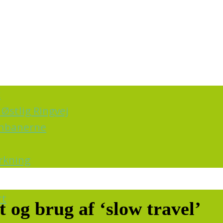
k
Østlig Ringvej
ernbanerne
irkning
rt
 og brug af ‘slow travel’