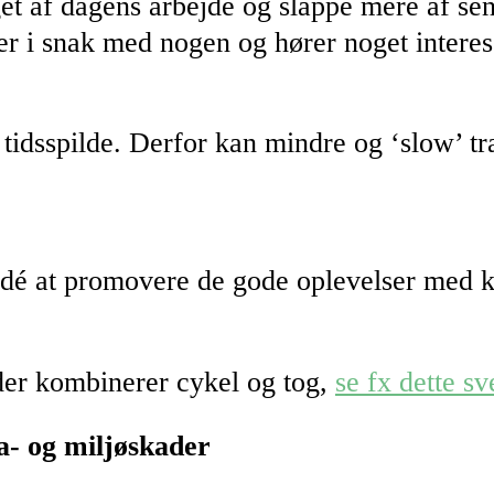
et af dagens arbejde og slappe mere af sene
er i snak med nogen og hører noget interess
 tidsspilde. Derfor kan mindre og ‘slow’ tr
idé at promovere de gode oplevelser med kl
 der kombinerer cykel og tog,
se fx dette s
a- og miljøskader