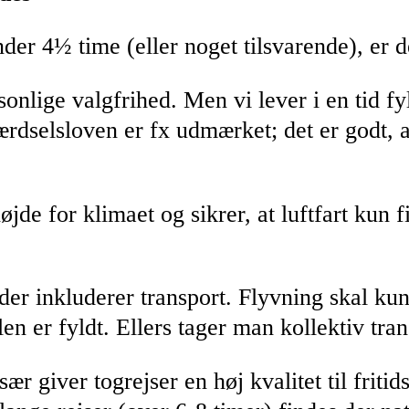
 4½ time (eller noget tilsvarende), er der
nlige valgfrihed. Men vi lever i en tid fy
selsloven er fx udmærket; det er godt, at
de for klimaet og sikrer, at luftfart kun fi
 der inkluderer transport. Flyvning skal ku
en er fyldt. Ellers tager man kollektiv tran
r giver togrejser en høj kvalitet til fritids