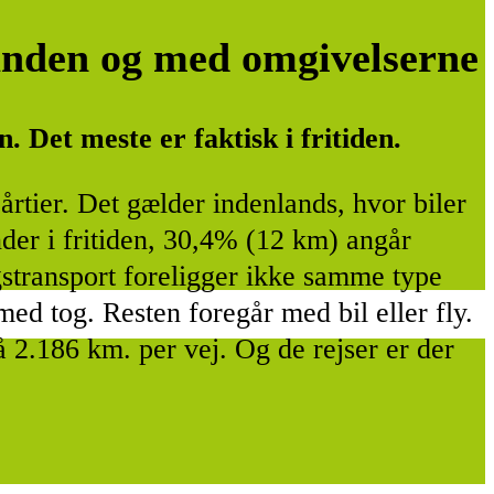
anden og med omgivelserne
 Det meste er faktisk i fritiden.
årtier. Det gælder indenlands, hvor biler
der i fritiden, 30,4% (12 km) angår
gstransport foreligger ikke samme type
med tog. Resten foregår med bil eller fly.
å 2.186 km. per vej. Og de rejser er der