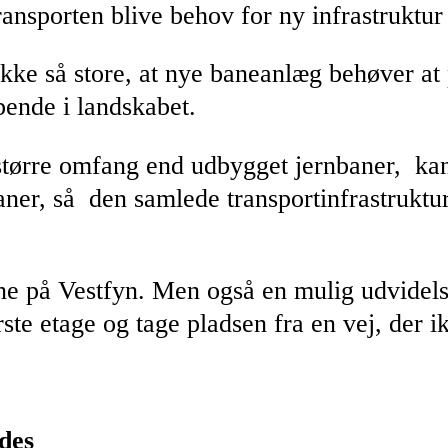
nsporten blive behov for ny infrastruktur f
kke så store, at nye baneanlæg behøver at
ende i landskabet.
 større omfang end udbygget jernbaner, ka
aner, så den samlede transportinfrastruktur
e på Vestfyn. Men også en mulig udvidelse 
te etage og tage pladsen fra en vej, der i
ndes