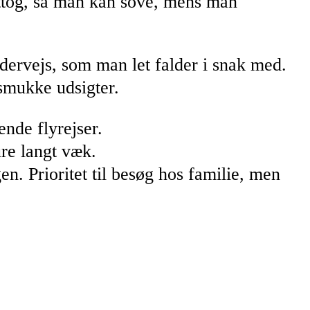
attog, så man kan sove, mens man
dervejs, som man let falder i snak med.
 smukke udsigter.
ende flyrejser.
ure langt væk.
n. Prioritet til besøg hos familie, men