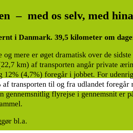
ren – med os selv, med hin
ternt i Danmark. 39,5 kilometer om dagen.
e og mere er øget dramatisk over de sidste 
22,7 km) af transporten angår private ærin
og 12% (4,7%) foregår i jobbet. For udenri
f transporten til og fra udlandet foregår 
en gennemsnitlig flyrejse
i gennemsnit er p
 gammel.
gør bl.a.