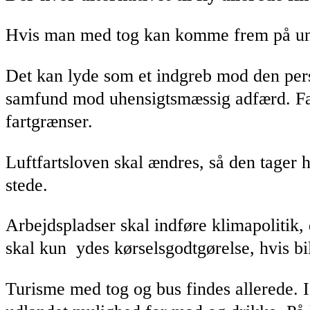
Hvis man med tog kan komme frem på under
Det kan lyde som et indgreb mod den perso
samfund mod uhensigtsmæssig adfærd. Færd
fartgrænser.
Luftfartsloven skal ændres, så den tager høj
stede.
Arbejdspladser skal indføre klimapolitik,
skal kun ydes kørselsgodtgørelse, hvis bil
Turisme med tog og bus findes allerede. Isæ