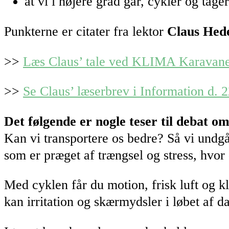
at vi i højere grad går, cykler og tag
Punkterne er citater fra lektor
Claus Hed
>>
Læs Claus’ tale ved KLIMA Karavane
>>
Se Claus’ læserbrev i Information d. 
Det følgende er nogle teser til debat o
Kan vi transportere os bedre? Så vi undgå
som er præget af trængsel og stress, hvor
Med cyklen får du motion, frisk luft og k
kan irritation og skærmydsler i løbet af 