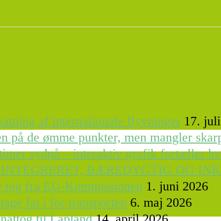
atning af internationale flyvninger
17. jul
ren på de ømme punkter, men mangler skar
timer sydpå – interaktiv grafik fortæller h
 INTEGRERET, BÆREDYGTIG OG IN
le tog fra EU-Kommissionen
1. juni 2026
tage fat i for transporten
6. maj 2026
nattog til Lapland
14. april 2026