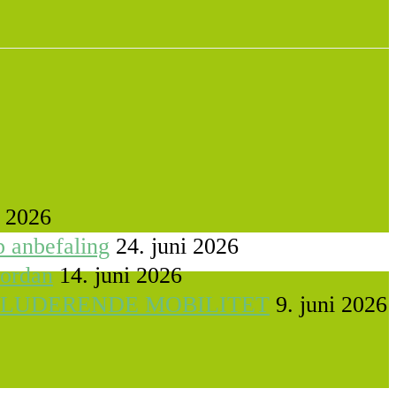
i 2026
p anbefaling
24. juni 2026
vordan
14. juni 2026
KLUDERENDE MOBILITET
9. juni 2026