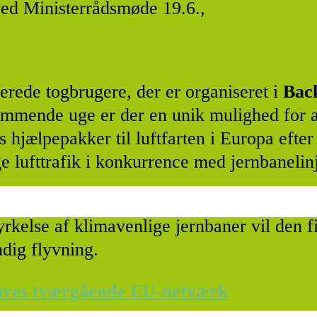
ved Ministerrådsmøde 19.6.,
rede togbrugere, der er organiseret i
Back
ommende uge er der en unik mulighed for at
 hjælpepakker til luftfarten i Europa efter 
age lufttrafik i konkurrence med jernbanelin
kelse af klimavenlige jernbaner vil den fire
dig flyvning.
vores tværgående EU-netværk