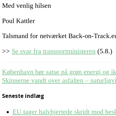
Med venlig hilsen
Poul Kattler
Talsmand for netværket Back-on-Track.e
>>
Se svar fra transportministeren
(5.8.)
Post
København bør satse på grøn energi og ik
navigation
Skinnerne vandt over asfalten – naturligv
Seneste indlæg
EU tager halvhjertede skridt mod besk