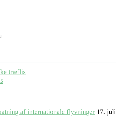
u
ke træflis
is
atning af internationale flyvninger
17. jul