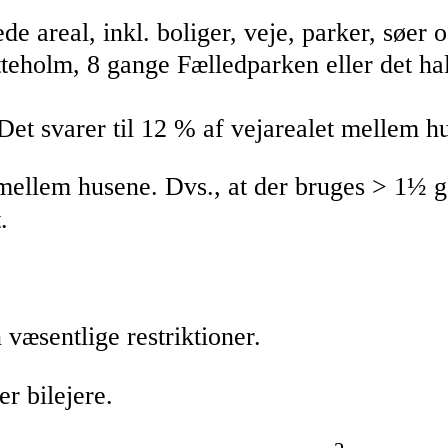
eal, inkl. boliger, veje, parker, søer osv
teholm, 8 gange Fælledparken eller det hal
Det svarer til 12 % af vejarealet mellem h
mellem husene. Dvs., at der bruges > 1½ ga
.
 væsentlige restriktioner.
r bilejere.