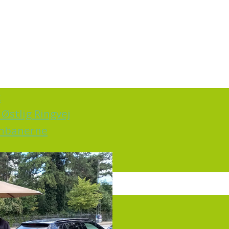
k
Østlig Ringvej
ernbanerne
irkning
rt