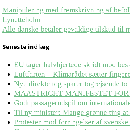
Post
Manipulering med fremskrivning af befolk
navigation
Lynetteholm
Alle danske betaler gevaldige tilskud til 
Seneste indlæg
EU tager halvhjertede skridt mod besk
Luftfarten – Klimarådet sætter finge
Nye direkte tog sparer togrejsende to 
MAASTRICHT-MANIFESTET FOR
Godt passagerudspil om internationa
Til ny minister: Mange grønne ting at 
Protester mod forringelser af svenske 