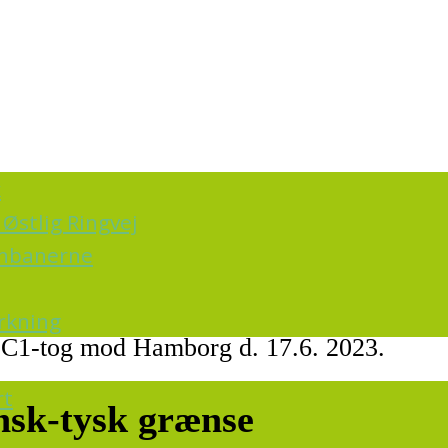
k
Østlig Ringvej
ernbanerne
irkning
 IC1-tog mod Hamborg d. 17.6. 2023.
rt
nsk-tysk grænse