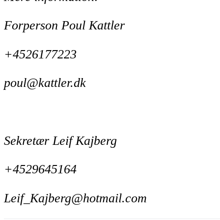
Forperson Poul Kattler
+4526177223
poul@kattler.dk
Sekretær Leif Kajberg
+4529645164
Leif_Kajberg@hotmail.com