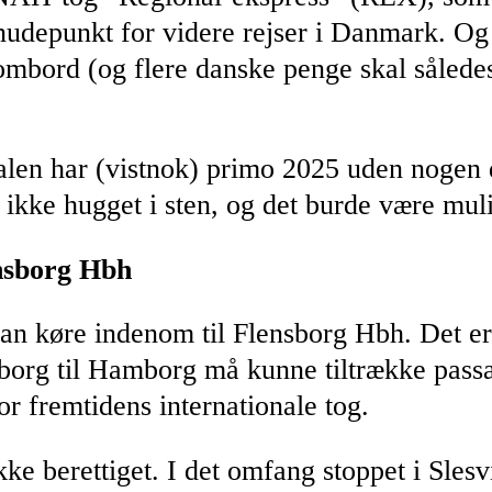
 knudepunkt for videre rejser i Danmark. Og
mbord (og flere danske penge skal således 
alen har
(vistnok)
primo 2025 uden nogen de
g ikke hugget i sten, og det burde være muli
nsborg Hbh
kan køre indenom til Flensborg Hbh. Det er 
borg til Hamborg må kunne tiltrække passage
or fremtidens internationale tog.
ke berettiget. I det omfang stoppet i Slesv