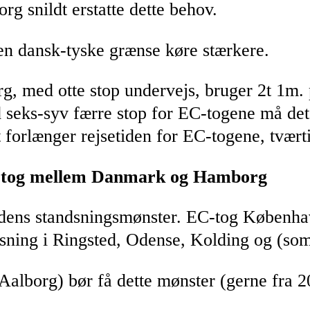
rg snildt erstatte dette behov.
den dansk-tyske grænse køre stærkere.
g, med otte stop undervejs, bruger 2t 1m
 seks-syv færre stop for EC-togene må det
 forlænger rejsetiden for EC-togene, tvær
C-tog mellem Danmark og Hamborg
mtidens standsningsmønster. EC-tog Køben
sning i Ringsted, Odense, Kolding og (som 
lborg) bør få dette mønster (gerne fra 2