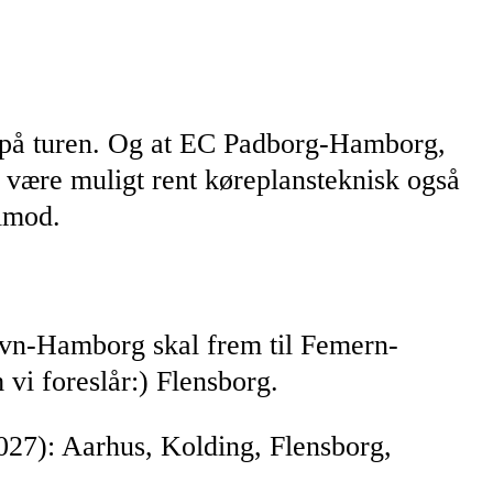
. på turen. Og at EC Padborg-Hamborg,
 være muligt rent køreplansteknisk også
timod.
havn-Hamborg skal frem til Femern-
vi foreslår:) Flensborg.
027): Aarhus, Kolding, Flensborg,