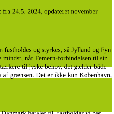
gt fra 24.5. 2024, opdateret november
en fastholdes og styrkes, så Jylland og Fyn
e mindst, når Femern-forbindelsen til sin
tærkere til jyske behov, det gælder både
ærs af grænsen. Det er ikke kun København,
mark betaler til, fastholder vi bør