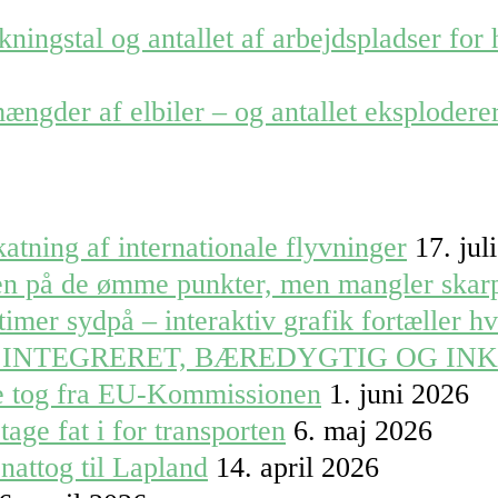
ningstal og antallet af arbejdspladser for
mængder af elbiler – og antallet eksplodere
atning af internationale flyvninger
17. jul
ren på de ømme punkter, men mangler skar
timer sydpå – interaktiv grafik fortæller h
 INTEGRERET, BÆREDYGTIG OG IN
le tog fra EU-Kommissionen
1. juni 2026
tage fat i for transporten
6. maj 2026
nattog til Lapland
14. april 2026