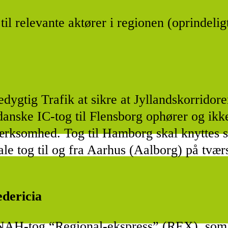
il relevante aktører i regionen (oprindeli
redygtig Trafik at sikre at Jyllandskorridor
danske IC-tog til Flensborg ophører og ikk
mærksomhed. Tog til Hamborg skal knyttes s
ale tog til og fra Aarhus (Aalborg) på tv
dericia
H-tog “Regional-ekspress” (REX), som Dan