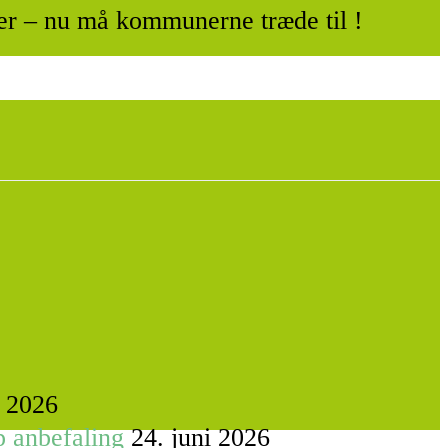
ser – nu må kommunerne træde til !
i 2026
p anbefaling
24. juni 2026