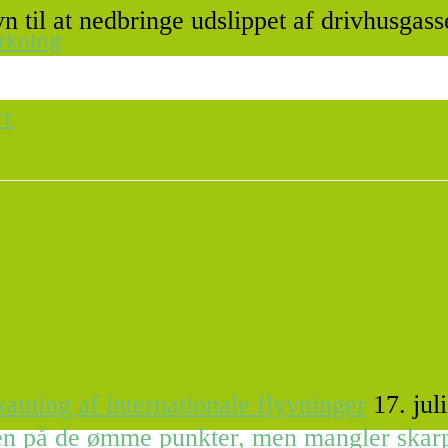
n til at nedbringe udslippet af drivhusgas
irkning
rt
atning af internationale flyvninger
17. jul
ren på de ømme punkter, men mangler skar