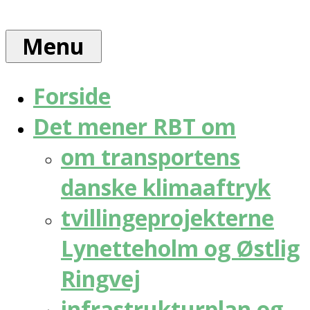
Skip
Rådet
to
for
Menu
content
bæredygtig
trafik
Forside
Det mener RBT om
om transportens
danske klimaaftryk
tvillingeprojekterne
Lynetteholm og Østlig
Ringvej
infrastrukturplan og