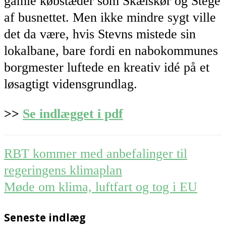
gamle købstæder som Skælskør og Stege
af busnettet. Men ikke mindre sygt ville
det da være, hvis Stevns mistede sin
lokalbane, bare fordi en nabokommunes
borgmester luftede en kreativ idé på et
løsagtigt vidensgrundlag.
>>
Se indlægget i pdf
Post
RBT kommer med anbefalinger til
navigation
regeringens klimaplan
Møde om klima, luftfart og tog i EU
Seneste indlæg