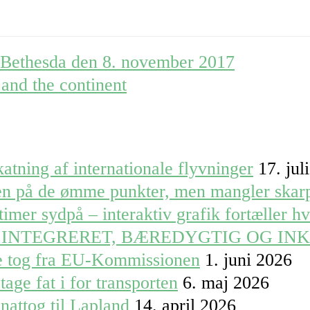
i Bethesda den 8. november 2017
 and the continent
atning af internationale flyvninger
17. jul
ren på de ømme punkter, men mangler skar
timer sydpå – interaktiv grafik fortæller h
 INTEGRERET, BÆREDYGTIG OG IN
le tog fra EU-Kommissionen
1. juni 2026
tage fat i for transporten
6. maj 2026
nattog til Lapland
14. april 2026