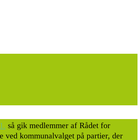
1.
så gik medlemmer af Rådet for
e ved kommunalvalget på partier, der