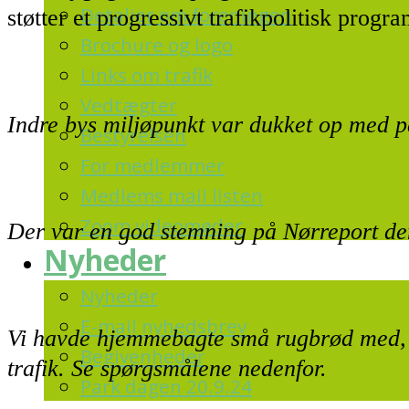
Detaljer om foreningen
støtter et progressivt trafikpolitisk progra
Brochure og logo
Links om trafik
Vedtægter
Indre bys miljøpunkt var dukket op med p
Bestyrelsen
For medlemmer
Medlems mail listen
Zoom videomøder
Der var en god stemning på Nørreport de
Nyheder
Nyheder
E-mail nyhedsbrev
Vi havde hjemmebagte små rugbrød med, og
Begivenheder
trafik. Se spørgsmålene nedenfor.
Park dagen 20.9.24