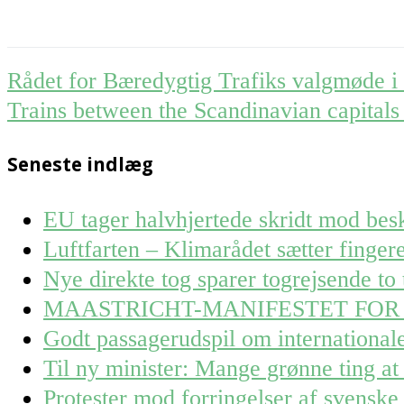
Post
Rådet for Bæredygtig Trafiks valgmøde 
navigation
Trains between the Scandinavian capitals
Seneste indlæg
EU tager halvhjertede skridt mod besk
Luftfarten – Klimarådet sætter finge
Nye direkte tog sparer togrejsende to 
MAASTRICHT-MANIFESTET FOR
Godt passagerudspil om internationa
Til ny minister: Mange grønne ting at 
Protester mod forringelser af svenske 