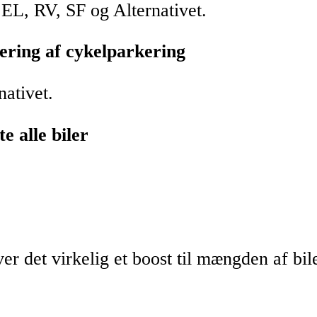
 EL, RV, SF og Alternativet.
tering af cykelparkering
nativet.
e alle biler
ver det virkelig et boost til mængden af b