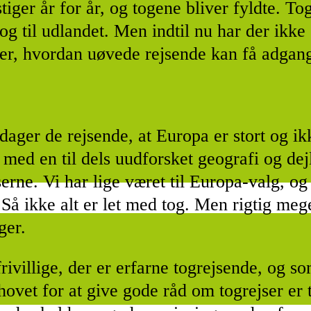
 stiger år for år, og togene bliver fyldte.
og til udlandet. Men indtil nu har der ikke
ver, hvordan uøvede rejsende kan få adgang
pdager de rejsende, at Europa er stort og ik
 med en til dels uudforsket geografi og de
serne. Vi har lige været til Europa-valg, o
Så ikke alt er let med tog. Men rigtig mege
ger.
frivillige, der er erfarne togrejsende, og s
vet for at give gode råd om togrejser er