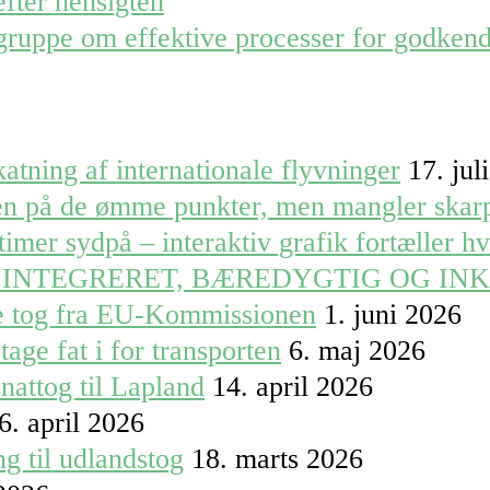
efter hensigten
gruppe om effektive processer for godkend
atning af internationale flyvninger
17. jul
ren på de ømme punkter, men mangler skar
timer sydpå – interaktiv grafik fortæller h
 INTEGRERET, BÆREDYGTIG OG IN
le tog fra EU-Kommissionen
1. juni 2026
tage fat i for transporten
6. maj 2026
nattog til Lapland
14. april 2026
6. april 2026
g til udlandstog
18. marts 2026