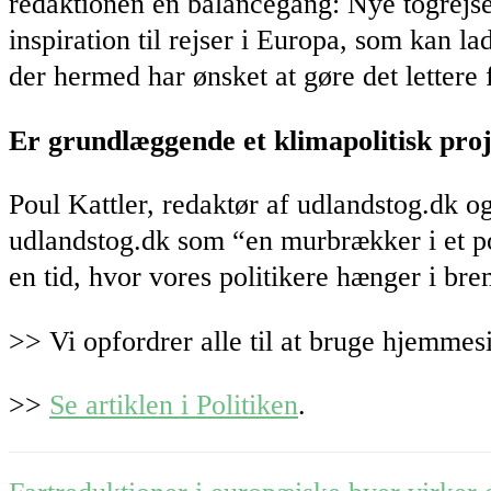
redaktionen en balancegang: Nye togrejse
inspiration til rejser i Europa, som kan l
der hermed har ønsket at gøre det lettere 
Er grundlæggende et klimapolitisk pro
Poul Kattler, redaktør af udlandstog.dk og
udlandstog.dk som “en murbrækker i et pol
en tid, hvor vores politikere hænger i br
>> Vi opfordrer alle til at bruge hjemme
>>
Se artiklen i Politiken
.