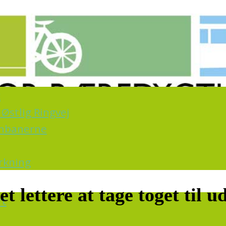
k
Østlig Ringvej
ernbanerne
irkning
 lettere at tage toget til u
rt