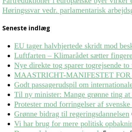
Post
Fartreduktioner i europæiske byer virker 
navigation
Høringssvar vedr. parlamentarisk arbejds
Seneste indlæg
EU tager halvhjertede skridt mod besk
Luftfarten – Klimarådet sætter finge
Nye direkte tog sparer togrejsende to 
MAASTRICHT-MANIFESTET FOR
Godt passagerudspil om internationa
Til ny minister: Mange grønne ting at 
Protester mod forringelser af svenske 
Grønne bidrag til regeringsdannelsen
Vi har brug for mere politisk opbaknin