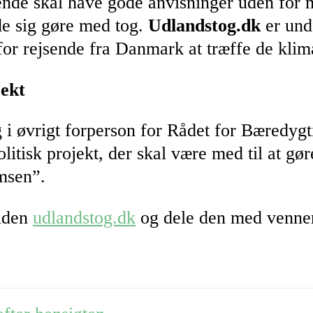
nde skal have gode anvisninger uden for m
ade sig gøre med tog.
Udlandstog.dk
er und
for rejsende fra Danmark at træffe de klima
jekt
 i øvrigt forperson for Rådet for Bæredygti
itisk projekt, der skal være med til at gø
emsen”.
siden
udlandstog.dk
og dele den med venner