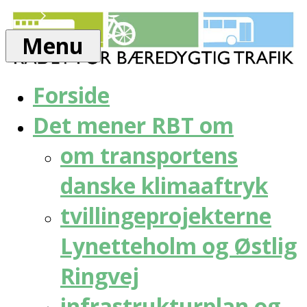
Skip
Rådet
to
for
Menu
content
bæredygtig
trafik
Forside
Det mener RBT om
om transportens
danske klimaaftryk
tvillingeprojekterne
Lynetteholm og Østlig
Ringvej
infrastrukturplan og