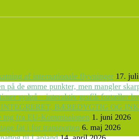
atning af internationale flyvninger
17. jul
ren på de ømme punkter, men mangler skar
timer sydpå – interaktiv grafik fortæller h
 INTEGRERET, BÆREDYGTIG OG IN
le tog fra EU-Kommissionen
1. juni 2026
tage fat i for transporten
6. maj 2026
nattog til Lapland
14. april 2026