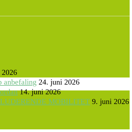
i 2026
p anbefaling
24. juni 2026
vordan
14. juni 2026
KLUDERENDE MOBILITET
9. juni 2026