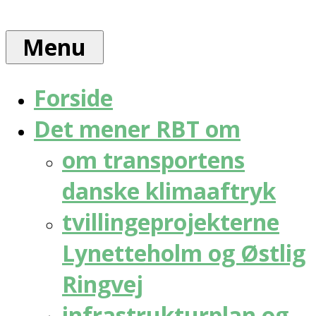
Skip
Rådet
to
for
Menu
content
bæredygtig
trafik
Forside
Det mener RBT om
om transportens
danske klimaaftryk
tvillingeprojekterne
Lynetteholm og Østlig
Ringvej
infrastrukturplan og