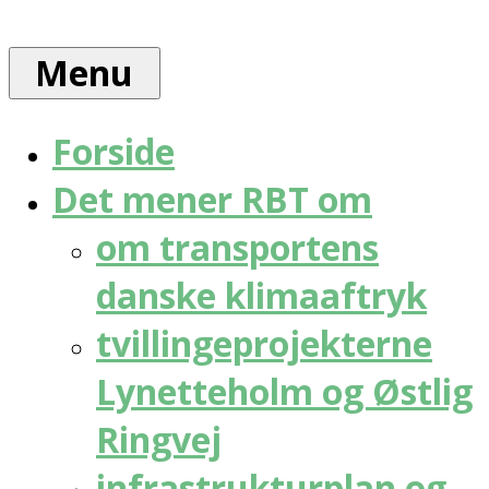
Skip
Rådet
to
for
Menu
content
bæredygtig
trafik
Forside
Det mener RBT om
om transportens
danske klimaaftryk
tvillingeprojekterne
Lynetteholm og Østlig
Ringvej
infrastrukturplan og