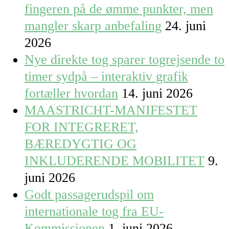
fingeren på de ømme punkter, men
mangler skarp anbefaling
24. juni
2026
Nye direkte tog sparer togrejsende to
timer sydpå – interaktiv grafik
fortæller hvordan
14. juni 2026
MAASTRICHT-MANIFESTET
FOR INTEGRERET,
BÆREDYGTIG OG
INKLUDERENDE MOBILITET
9.
juni 2026
Godt passagerudspil om
internationale tog fra EU-
Kommissionen
1. juni 2026