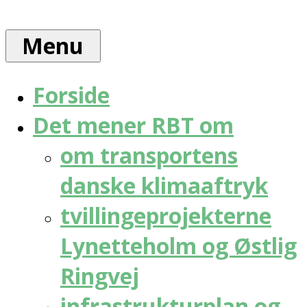
Skip
Rådet
to
for
Menu
content
bæredygtig
trafik
Forside
Det mener RBT om
om transportens
danske klimaaftryk
tvillingeprojekterne
Lynetteholm og Østlig
Ringvej
infrastrukturplan og