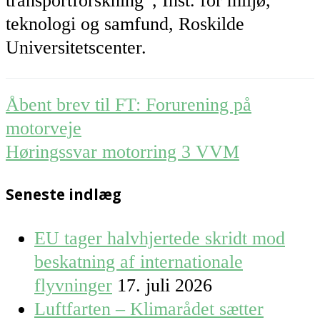
transportforskning”, Inst. for miljø,
teknologi og samfund, Roskilde
Universitetscenter.
Post
Åbent brev til FT: Forurening på
navigation
motorveje
Høringssvar motorring 3 VVM
Seneste indlæg
EU tager halvhjertede skridt mod
beskatning af internationale
flyvninger
17. juli 2026
Luftfarten – Klimarådet sætter