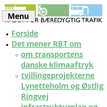
Skip
Rådet
to
for
Menu
content
bæredygtig
trafik
Forside
Det mener RBT om
om transportens
danske klimaaftryk
tvillingeprojekterne
Lynetteholm og Østlig
Ringvej
infrastrukturplan og