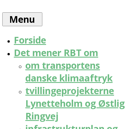
Skip
Rådet
to
for
Menu
content
bæredygtig
trafik
Forside
Det mener RBT om
om transportens
danske klimaaftryk
tvillingeprojekterne
Lynetteholm og Østlig
Ringvej
infrastrukturplan og