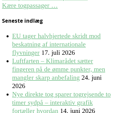
navigation
Kære togpassager …
Seneste indlæg
EU tager halvhjertede skridt mod
beskatning af internationale
flyvninger
17. juli 2026
Luftfarten – Klimarådet sætter
fingeren på de ømme punkter, men
mangler skarp anbefaling
24. juni
2026
Nye direkte tog sparer togrejsende to
timer sydpå – interaktiv grafik
fortæller hvordan
14. juni 2026