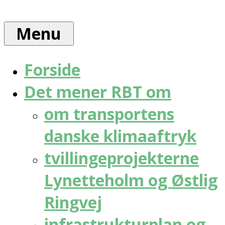
Skip
Rådet
to
for
Menu
content
bæredygtig
trafik
Forside
Det mener RBT om
om transportens
danske klimaaftryk
tvillingeprojekterne
Lynetteholm og Østlig
Ringvej
infrastrukturplan og