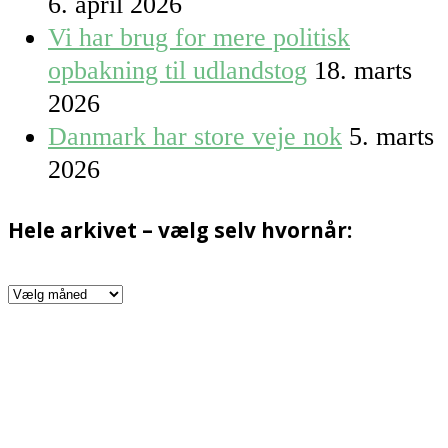
6. april 2026
Vi har brug for mere politisk
opbakning til udlandstog
18. marts
2026
Danmark har store veje nok
5. marts
2026
Hele arkivet – vælg selv hvornår:
Hele
arkivet
–
vælg
selv