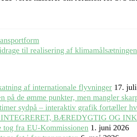
ransportform
idrage til realisering af klimamålsætningen
atning af internationale flyvninger
17. jul
ren på de ømme punkter, men mangler skar
timer sydpå – interaktiv grafik fortæller h
 INTEGRERET, BÆREDYGTIG OG IN
le tog fra EU-Kommissionen
1. juni 2026