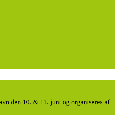
vn den 10. & 11. juni og organiseres af