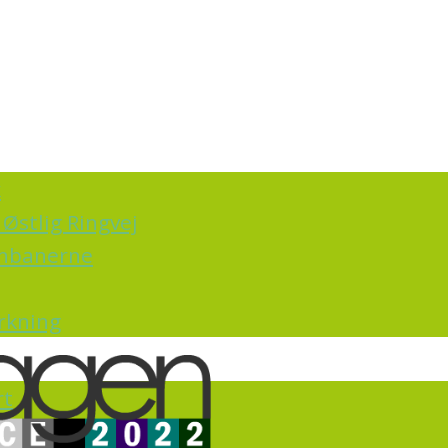
k
Østlig Ringvej
ernbanerne
irkning
rt