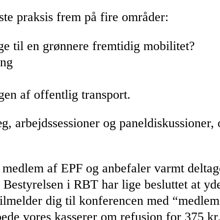
te praksis frem på fire områder:
e til en grønnere fremtidig mobilitet?
ing
en af offentlig transport.
g, arbejdssessioner og paneldiskussioner, 
et medlem af EPF og anbefaler varmt delta
: Bestyrelsen i RBT har lige besluttet at yd
tilmelder dig til konferencen med “medlems
de vores kasserer om refusion for 375 kr