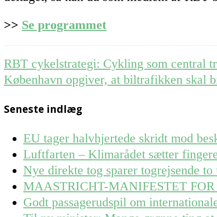
>>
Se programmet
Post
RBT cykelstrategi: Cykling som central t
navigation
København opgiver, at biltrafikken skal b
Seneste indlæg
EU tager halvhjertede skridt mod besk
Luftfarten – Klimarådet sætter finge
Nye direkte tog sparer togrejsende to 
MAASTRICHT-MANIFESTET FOR
Godt passagerudspil om internationa