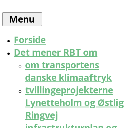
Skip
Rådet
to
for
Menu
content
bæredygtig
trafik
Forside
Det mener RBT om
om transportens
danske klimaaftryk
tvillingeprojekterne
Lynetteholm og Østlig
Ringvej
infrastrukturplan og