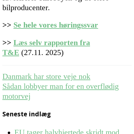
bilproducenter.
>>
Se hele vores høringssvar
>>
Læs selv rapporten fra
T&E
(27.11. 2025)
Post
Danmark har store veje nok
navigation
Sådan lobbyer man for en overflødig
motorvej
Seneste indlæg
EU tager halvhjertede skridt mod