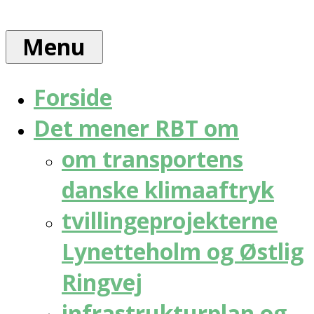
Skip
Rådet
to
for
Menu
content
bæredygtig
trafik
Forside
Det mener RBT om
om transportens
danske klimaaftryk
tvillingeprojekterne
Lynetteholm og Østlig
Ringvej
infrastrukturplan og