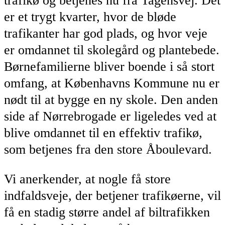
trafikø og betjenes nu fra Tagensvej. Det
er et trygt kvarter, hvor de bløde
trafikanter har god plads, og hvor veje
er omdannet til skolegård og plantebede.
Børnefamilierne bliver boende i så stort
omfang, at Københavns Kommune nu er
nødt til at bygge en ny skole. Den anden
side af Nørrebrogade er ligeledes ved at
blive omdannet til en effektiv trafikø,
som betjenes fra den store Åboulevard.
Vi anerkender, at nogle få store
indfaldsveje, der betjener trafikøerne, vil
få en stadig større andel af biltrafikken