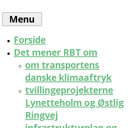
Skip
Rådet
to
for
Menu
content
bæredygtig
trafik
Forside
Det mener RBT om
om transportens
danske klimaaftryk
tvillingeprojekterne
Lynetteholm og Østlig
Ringvej
infrastrukturplan og