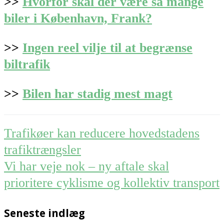
>>
Hvorfor skal der være så mange
biler i København, Frank?
>>
Ingen reel vilje til at begrænse
biltrafik
>>
Bilen har stadig mest magt
Post
Trafikøer kan reducere hovedstadens
navigation
trafiktrængsler
Vi har veje nok – ny aftale skal
prioritere cyklisme og kollektiv transport
Seneste indlæg