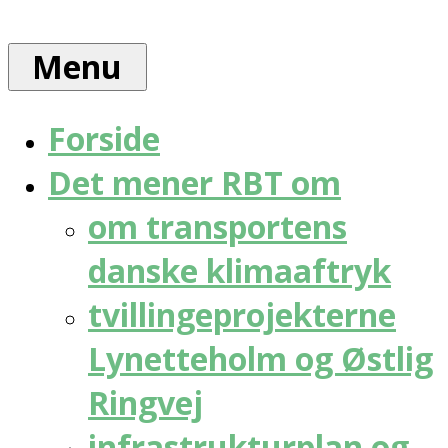
Skip
Rådet
to
for
Menu
content
bæredygtig
trafik
Forside
Det mener RBT om
om transportens
danske klimaaftryk
tvillingeprojekterne
Lynetteholm og Østlig
Ringvej
infrastrukturplan og