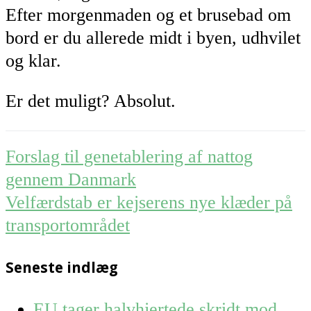
Efter morgenmaden og et brusebad om
bord er du allerede midt i byen, udhvilet
og klar.
Er det muligt? Absolut.
Post
Forslag til genetablering af nattog
navigation
gennem Danmark
Velfærdstab er kejserens nye klæder på
transportområdet
Seneste indlæg
EU tager halvhjertede skridt mod