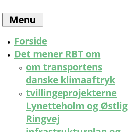
Skip
Rådet
to
for
Menu
content
bæredygtig
trafik
Forside
Det mener RBT om
om transportens
danske klimaaftryk
tvillingeprojekterne
Lynetteholm og Østlig
Ringvej
infrastrukturplan og