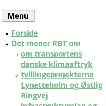
Skip
Rådet
to
for
Menu
content
bæredygtig
trafik
Forside
Det mener RBT om
om transportens
danske klimaaftryk
tvillingeprojekterne
Lynetteholm og Østlig
Ringvej
infrastrukturplan og