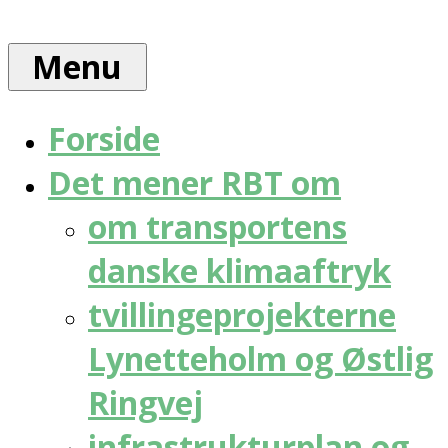
Skip
Rådet
to
for
Menu
content
bæredygtig
trafik
Forside
Det mener RBT om
om transportens
danske klimaaftryk
tvillingeprojekterne
Lynetteholm og Østlig
Ringvej
infrastrukturplan og