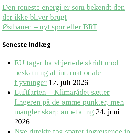
Post
Den reneste energi er som bekendt den
navigation
der ikke bliver brugt
Østbanen – nyt spor eller BRT
Seneste indlæg
EU tager halvhjertede skridt mod
beskatning af internationale
flyvninger
17. juli 2026
Luftfarten – Klimarådet sætter
fingeren på de ømme punkter, men
mangler skarp anbefaling
24. juni
2026
Nye direkte tog sparer togrejsende to