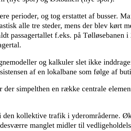
ere perioder, og tog erstattet af busser. M
rastisk alle tre steder, mens der blev kørt
ldt passagertallet f.eks. på Tølløsebanen 
agertal.
nemodeller og kalkuler slet ikke inddrager 
istensen af en lokalbane som følge af buti
 der simpelthen en række centrale element
i den kollektive trafik i yderområderne. Øk
r desværre manglet midler til vedligeholdels