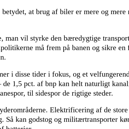
betydet, at brug af biler er mere og mere
 man vil styrke den bæredygtige transpor
olitikerne må frem på banen og sikre en f
n.
r i disse tider i fokus, og et velfungerend
de 1,5 pct. af bnp kan helt naturligt kanali
espor, til sidespor de rigtige steder.
i yderområderne. Elektrificering af de stor
g. Så kan godstog og militærtransporter k
 batterier.