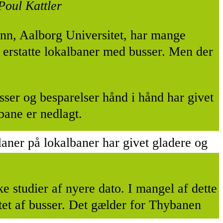
Poul Kattler
n, Aalborg Universitet, har mange
t erstatte lokalbaner med busser. Men der
sser og besparelser hånd i hånd har givet
bane er nedlagt.
laner på lokalbaner har givet gladere og
e studier af nyere dato. I mangel af dette
ttet af busser. Det gælder for Thybanen