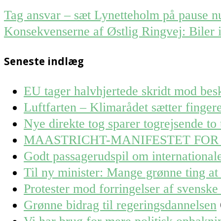
Post
Tag ansvar – sæt Lynetteholm på pause n
navigation
Konsekvenserne af Østlig Ringvej: Biler i
Seneste indlæg
EU tager halvhjertede skridt mod besk
Luftfarten – Klimarådet sætter finge
Nye direkte tog sparer togrejsende to 
MAASTRICHT-MANIFESTET FOR
Godt passagerudspil om internationa
Til ny minister: Mange grønne ting at 
Protester mod forringelser af svenske 
Grønne bidrag til regeringsdannelsen