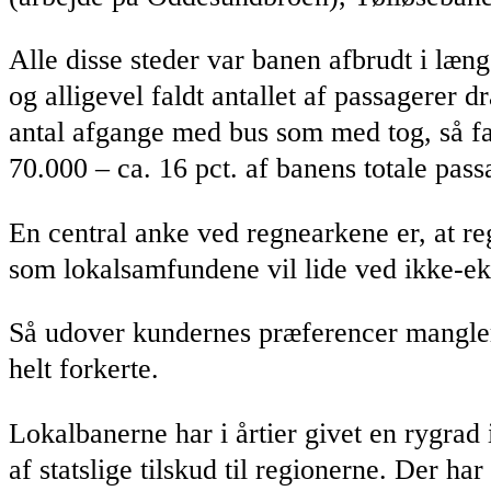
Alle disse steder var banen afbrudt i læng
og alligevel faldt antallet af passagerer d
antal afgange med bus som med tog, så fa
70.000 – ca. 16 pct. af banens totale pass
En central anke ved regnearkene er, at reg
som lokalsamfundene vil lide ved ikke-eks
Så udover kundernes præferencer mangler
helt forkerte.
Lokalbanerne har i årtier givet en rygrad 
af statslige tilskud til regionerne. Der ha