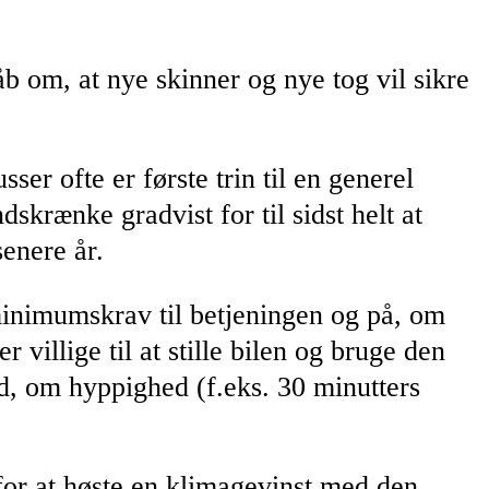
 om, at nye skinner og nye tog vil sikre
er ofte er første trin til en generel
ndskrænke gradvist for til sidst helt at
enere år.
 minimumskrav til betjeningen og på, om
 villige til at stille bilen og bruge den
ed, om hyppighed (f.eks. 30 minutters
for at høste en klimagevinst med den