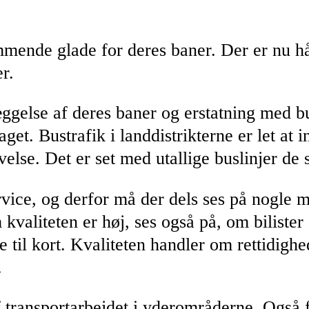
ende glade for deres baner. Der er nu håb
r.
else af deres baner og erstatning med buss
aget. Bustrafik i landdistrikterne er let at i
lse. Det er set med utallige buslinjer de s
rvice, og derfor må der dels ses på nogle
valiteten er høj, ses også på, om bilister er
 til kort. Kvaliteten handler om rettidigh
.
 transportarbejdet i yderområderne. Også 