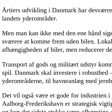
Årtiers udvikling i Danmark har desværre 
landets yderområder.
Men man kan ikke med den ene hånd sige,
sværere at komme frem uden bilen. Lokalp
afhængigheden af biler, men reducerer de
Transport af gods og militært udstyr komme
spil. Danmark skal investere i robusthed – 
yderområderne, til havneanlæg med jernban
Det vil også være et gode for industrien 
Aalborg-Frederikshavn er strategisk vigti
og kun det sidste stykke være afhængige af