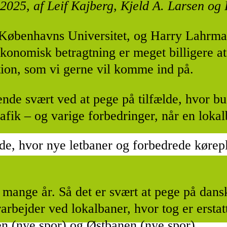
2025, af Leif Kajberg, Kjeld A. Larsen og 
Københavns Universitet, og Harry Lahrman
økonomisk betragtning er meget billigere a
ion, som vi gerne vil komme ind på.
de svært ved at pege på tilfælde, hvor bu
rafik – og varige forbedringer, når en lokal
ælde, hvor nye letbaner og forbedrede kørep
 mange år. Så det er svært at pege på dansk
rarbejder ved lokalbaner, hvor tog er ersta
n (nye spor) og Østbanen (nye spor).