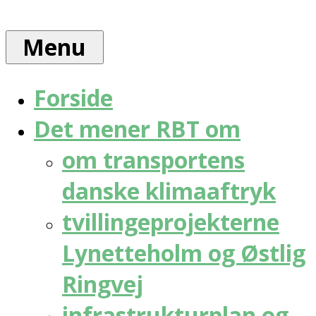
Skip
Rådet
to
for
Menu
content
bæredygtig
trafik
Forside
Det mener RBT om
om transportens
danske klimaaftryk
tvillingeprojekterne
Lynetteholm og Østlig
Ringvej
infrastrukturplan og