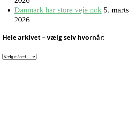
2026
Danmark har store veje nok
5. marts
2026
Hele arkivet – vælg selv hvornår:
Hele
arkivet
–
vælg
selv
hvornår: