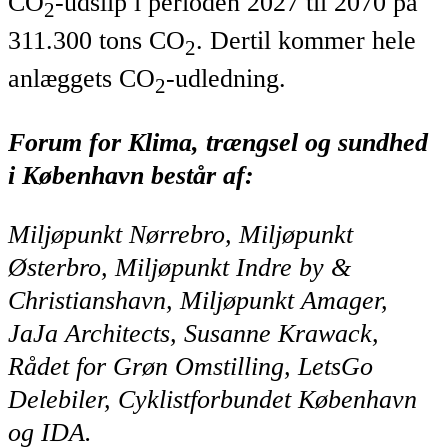
CO
-udslip i perioden 2027 til 2070 på
2
311.300 tons CO
. Dertil kommer hele
2
anlæggets CO
-udledning.
2
Forum for Klima, trængsel og sundhed
i København består af:
Miljøpunkt Nørrebro, Miljøpunkt
Østerbro, Miljøpunkt Indre by &
Christianshavn, Miljøpunkt Amager,
JaJa Architects, Susanne Krawack,
Rådet for Grøn Omstilling, LetsGo
Delebiler, Cyklistforbundet København
og IDA.