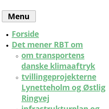
Skip
Rådet
to
for
Menu
content
bæredygtig
trafik
Forside
Det mener RBT om
om transportens
danske klimaaftryk
tvillingeprojekterne
Lynetteholm og Østlig
Ringvej
infrastrukturplan og