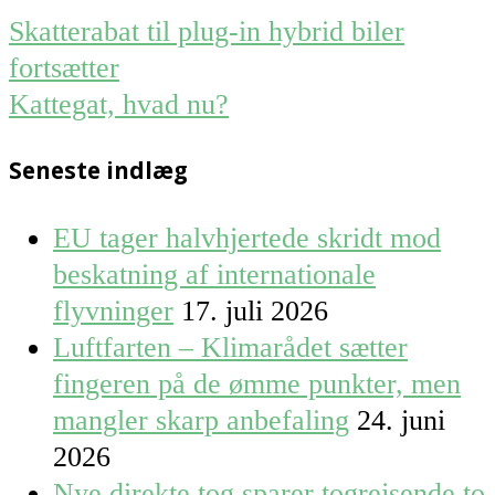
Post
Skatterabat til plug-in hybrid biler
navigation
fortsætter
Kattegat, hvad nu?
Seneste indlæg
EU tager halvhjertede skridt mod
beskatning af internationale
flyvninger
17. juli 2026
Luftfarten – Klimarådet sætter
fingeren på de ømme punkter, men
mangler skarp anbefaling
24. juni
2026
Nye direkte tog sparer togrejsende to