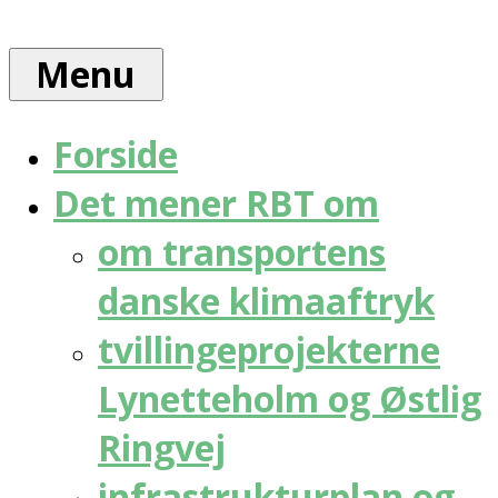
Skip
Rådet
to
for
Menu
content
bæredygtig
trafik
Forside
Det mener RBT om
om transportens
danske klimaaftryk
tvillingeprojekterne
Lynetteholm og Østlig
Ringvej
infrastrukturplan og