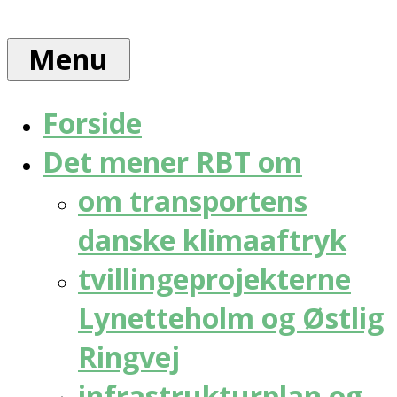
Skip
Rådet
to
for
Menu
content
bæredygtig
trafik
Forside
Det mener RBT om
om transportens
danske klimaaftryk
tvillingeprojekterne
Lynetteholm og Østlig
Ringvej
infrastrukturplan og