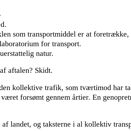
.
ed.
en som transportmiddel er at foretrække, h
aboratorium for transport.
erstattelig natur.
af aftalen? Skidt.
 den kollektive trafik, som tværtimod har 
ar været forsømt gennem årtier. En genopre
af landet, og taksterne i al kollektiv transp