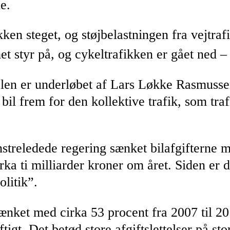
e.
kken steget, og støjbelastningen fra vejtraf
t styr på, og cykeltrafikken er gået ned –
talen er underløbet af Lars Løkke Rasmuss
bil frem for den kollektive trafik, som traf
treledede regering sænket bilafgifterne m
ka ti milliarder kroner om året. Siden er d
litik”.
il sænket med cirka 53 procent fra 2007 til
ftigt. Det betød store afgiftslettelser på 