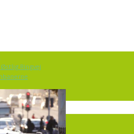
k
Østlig Ringvej
ernbanerne
irkning
rt