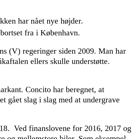
ikken har nået nye højder.
 bortset fra i København.
ens (V) regeringer siden 2009. Man har
ikaftalen ellers skulle understøtte.
arkant. Concito har beregnet, at
et gået slag i slag med at undergrave
 2018. Ved finanslovene for 2016, 2017 og
store og mellemstore biler. Som eksempel