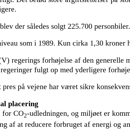
igere.
 blev der således solgt 225.700 personbiler
niveau som i 1989. Kun cirka 1,30 kroner hø
) regerings forhøjelse af den generelle mo
egeringer fulgt op med yderligere forhøje
t pres på vejene har været sikre konsekven
al placering
l for CO
-udledningen, og miljøet er komm
2
tning af at reducere forbruget af energi og 