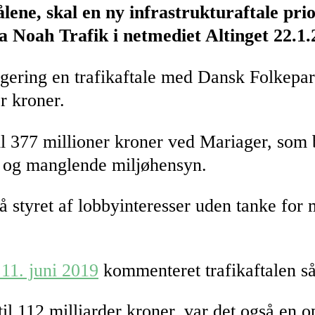
ne, skal en ny infrastrukturaftale prio
a Noah Trafik i netmediet Altinget 22.1.
ering en trafikaftale med Dansk Folkepart
r kroner.
til 377 millioner kroner ved Mariager, som
er og manglende miljøhensyn.
å styret af lobbyinteresser uden tanke for 
1. juni 2019
kommenteret trafikaftalen s
til 112 milliarder kroner, var det også en 