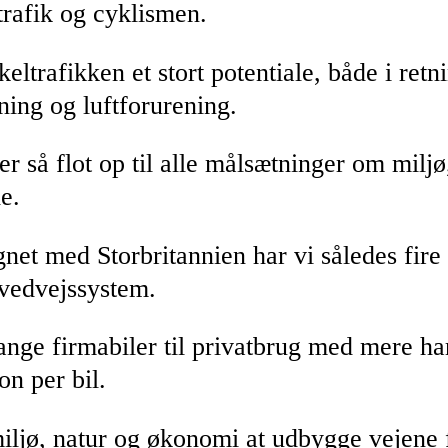
trafik og cyklismen.
ltrafikken et stort potentiale, både i retn
tning og luftforurening.
ever så flot op til alle målsætninger om mil
e.
net med Storbritannien har vi således fir
ovedvejssystem.
mange firmabiler til privatbrug med mere h
on per bil.
 miljø, natur og økonomi at udbygge vejene 