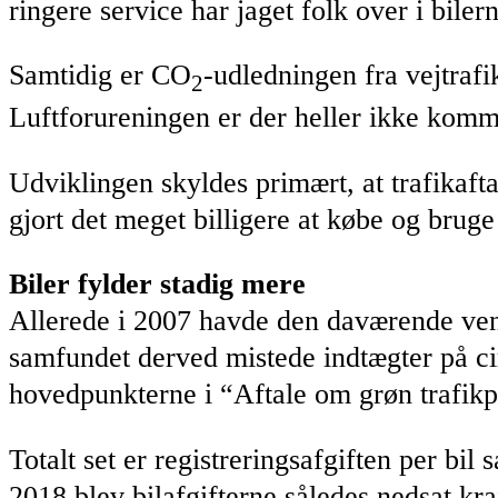
ringere service har jaget folk over i bilern
Samtidig er CO
-udledningen fra vejtrafi
2
Luftforureningen er der heller ikke komme
Udviklingen skyldes primært, at trafikaf
gjort det meget billigere at købe og bruge 
Biler fylder stadig mere
Allerede i 2007 havde den daværende vens
samfundet derved mistede indtægter på cir
hovedpunkterne i “Aftale om grøn trafikpo
Totalt set er registreringsafgiften per b
2018 blev bilafgifterne således nedsat kra