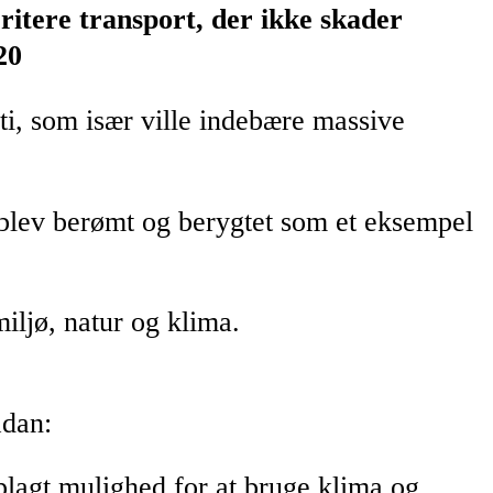
ritere transport, der ikke skader
20
i, som især ville indebære massive
 blev berømt og berygtet som et eksempel
miljø, natur og klima.
ådan:
oplagt mulighed for at bruge klima og