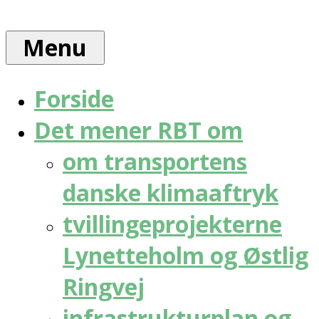
Skip
Rådet
to
for
Menu
content
bæredygtig
trafik
Forside
Det mener RBT om
om transportens
danske klimaaftryk
tvillingeprojekterne
Lynetteholm og Østlig
Ringvej
infrastrukturplan og