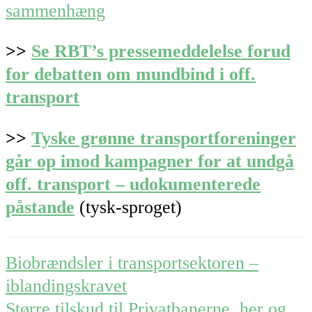
sammenhæng
>>
Se RBT’s pressemeddelelse forud
for debatten om mundbind i off.
transport
>>
Tyske grønne transportforeninger
går op imod kampagner for at undgå
off. transport – udokumenterede
påstande
(tysk-sproget)
Post
Biobrændsler i transportsektoren –
navigation
iblandingskravet
Større tilskud til Privatbanerne, her og